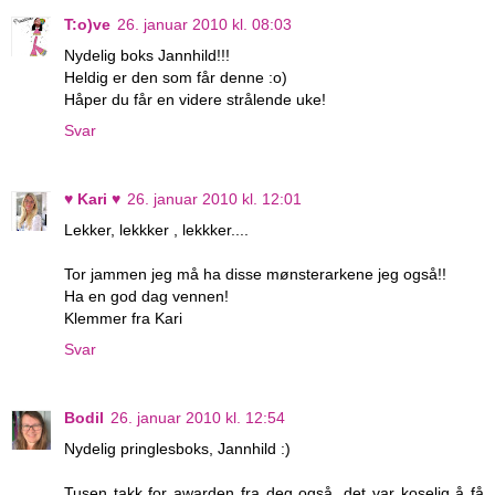
T:o)ve
26. januar 2010 kl. 08:03
Nydelig boks Jannhild!!!
Heldig er den som får denne :o)
Håper du får en videre strålende uke!
Svar
♥ Kari ♥
26. januar 2010 kl. 12:01
Lekker, lekkker , lekkker....
Tor jammen jeg må ha disse mønsterarkene jeg også!!
Ha en god dag vennen!
Klemmer fra Kari
Svar
Bodil
26. januar 2010 kl. 12:54
Nydelig pringlesboks, Jannhild :)
Tusen takk for awarden fra deg også, det var koselig å få